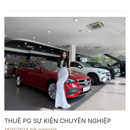
THUÊ PG SỰ KIỆN CHUYÊN NGHIỆP
14/11/2024
bởi pgworld