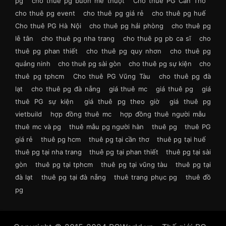
pg
cho thuê pg buôn mê thuột
Cho thuê PG Cần Thơ
cho thuê pg event
cho thuê pg giá rẻ
cho thuê pg huế
Cho thuê PG Hà Nội
cho thuê pg hải phòng
cho thuê pg
lễ tân
cho thuê pg nha trang
cho thuê pg pb ca sĩ
cho
thuê pg phan thiết
cho thuê pg quy nhơn
cho thuê pg
quảng ninh
cho thuê pg sài gòn
cho thuê pg sự kiện
cho
thuê pg tphcm
Cho thuê PG Vũng Tàu
cho thuê pg đà
lạt
cho thuê pg đà nẵng
giá thuê mc
giá thuê pg
giá
thuê PG sự kiện
giá thuê pg theo giờ
giá thuê pg
vietbuild
hợp đồng thuê mc
hợp đồng thuê người mẫu
thuê mc và pg
thuê mẫu pg người hàn
thuê pg
thuê PG
giá rẻ
thuê pg hcm
thuê pg tại cần thơ
thuê pg tại huế
thuê pg tại nha trang
thuê pg tại phan thiết
thuê pg tại sài
gòn
thuê pg tại tphcm
thuê pg tại vũng tàu
thuê pg tại
đà lạt
thuê pg tại đà nẵng
thuê trang phục pg
thuê đồ
pg