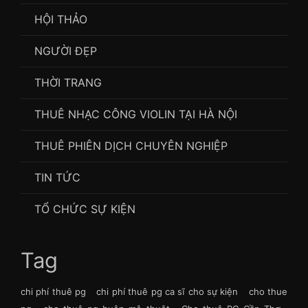
HỘI THẢO
NGƯỜI ĐẸP
THỜI TRANG
THUÊ NHẠC CÔNG VIOLIN TẠI HÀ NỘI
THUÊ PHIÊN DỊCH CHUYÊN NGHIỆP
TIN TỨC
TỔ CHỨC SỰ KIỆN
Tag
chi phí thuê pg
chi phí thuê pg ca sĩ cho sự kiện
cho thue