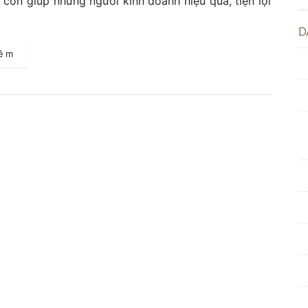
 còn giúp những người kinh doanh hiệu quả, tiện lợi
D
hêm