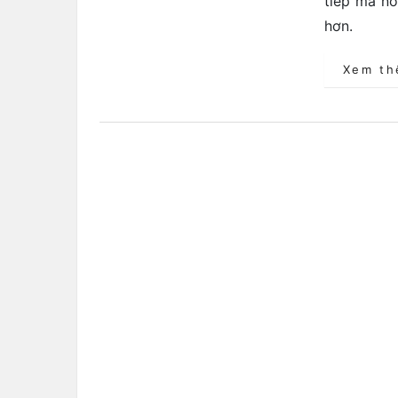
tiếp mà nó
hơn.
Xem t