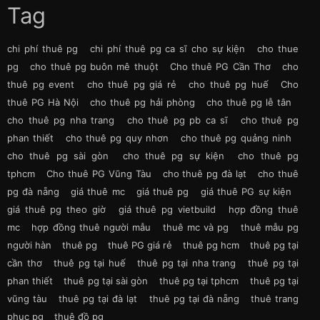
Tag
chi phí thuê pg
chi phí thuê pg ca sĩ cho sự kiện
cho thue
pg
cho thuê pg buôn mê thuột
Cho thuê PG Cần Thơ
cho
thuê pg event
cho thuê pg giá rẻ
cho thuê pg huế
Cho
thuê PG Hà Nội
cho thuê pg hải phòng
cho thuê pg lễ tân
cho thuê pg nha trang
cho thuê pg pb ca sĩ
cho thuê pg
phan thiết
cho thuê pg quy nhơn
cho thuê pg quảng ninh
cho thuê pg sài gòn
cho thuê pg sự kiện
cho thuê pg
tphcm
Cho thuê PG Vũng Tàu
cho thuê pg đà lạt
cho thuê
pg đà nẵng
giá thuê mc
giá thuê pg
giá thuê PG sự kiện
giá thuê pg theo giờ
giá thuê pg vietbuild
hợp đồng thuê
mc
hợp đồng thuê người mẫu
thuê mc và pg
thuê mẫu pg
người hàn
thuê pg
thuê PG giá rẻ
thuê pg hcm
thuê pg tại
cần thơ
thuê pg tại huế
thuê pg tại nha trang
thuê pg tại
phan thiết
thuê pg tại sài gòn
thuê pg tại tphcm
thuê pg tại
vũng tàu
thuê pg tại đà lạt
thuê pg tại đà nẵng
thuê trang
phục pg
thuê đồ pg