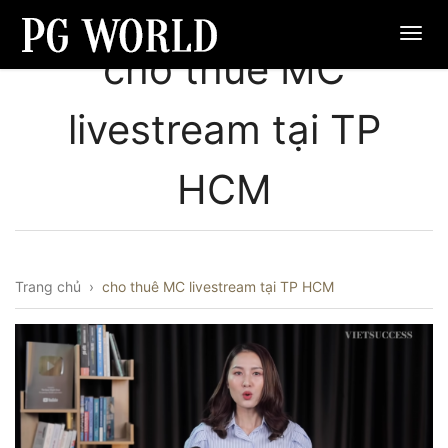
cho thuê MC
livestream tại TP
HCM
Trang chủ
›
cho thuê MC livestream tại TP HCM