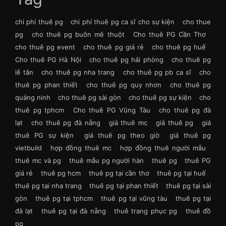
chi phí thuê pg
chi phí thuê pg ca sĩ cho sự kiện
cho thue
pg
cho thuê pg buôn mê thuột
Cho thuê PG Cần Thơ
cho thuê pg event
cho thuê pg giá rẻ
cho thuê pg huế
Cho thuê PG Hà Nội
cho thuê pg hải phòng
cho thuê pg
lễ tân
cho thuê pg nha trang
cho thuê pg pb ca sĩ
cho
thuê pg phan thiết
cho thuê pg quy nhơn
cho thuê pg
quảng ninh
cho thuê pg sài gòn
cho thuê pg sự kiện
cho
thuê pg tphcm
Cho thuê PG Vũng Tàu
cho thuê pg đà
lạt
cho thuê pg đà nẵng
giá thuê mc
giá thuê pg
giá
thuê PG sự kiện
giá thuê pg theo giờ
giá thuê pg
vietbuild
hợp đồng thuê mc
hợp đồng thuê người mẫu
thuê mc và pg
thuê mẫu pg người hàn
thuê pg
thuê PG
giá rẻ
thuê pg hcm
thuê pg tại cần thơ
thuê pg tại huế
thuê pg tại nha trang
thuê pg tại phan thiết
thuê pg tại sài
gòn
thuê pg tại tphcm
thuê pg tại vũng tàu
thuê pg tại
đà lạt
thuê pg tại đà nẵng
thuê trang phục pg
thuê đồ
pg