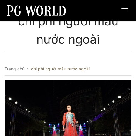
chi phí người mẫu
nước ngoài
Trang chủ
›
chi phí người mẫu nước ngoài