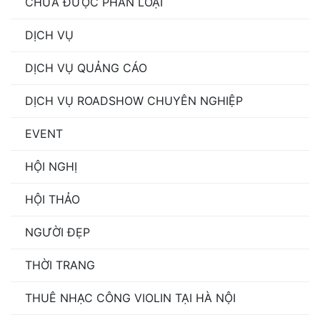
CHƯA ĐƯỢC PHÂN LOẠI
DỊCH VỤ
DỊCH VỤ QUẢNG CÁO
DỊCH VỤ ROADSHOW CHUYÊN NGHIỆP
EVENT
HỘI NGHỊ
HỘI THẢO
NGƯỜI ĐẸP
THỜI TRANG
THUÊ NHẠC CÔNG VIOLIN TẠI HÀ NỘI