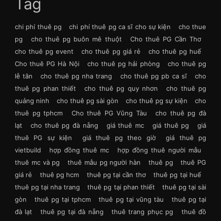
Tag
chi phí thuê pg
chi phí thuê pg ca sĩ cho sự kiện
cho thue
pg
cho thuê pg buôn mê thuột
Cho thuê PG Cần Thơ
cho thuê pg event
cho thuê pg giá rẻ
cho thuê pg huế
Cho thuê PG Hà Nội
cho thuê pg hải phòng
cho thuê pg
lễ tân
cho thuê pg nha trang
cho thuê pg pb ca sĩ
cho
thuê pg phan thiết
cho thuê pg quy nhơn
cho thuê pg
quảng ninh
cho thuê pg sài gòn
cho thuê pg sự kiện
cho
thuê pg tphcm
Cho thuê PG Vũng Tàu
cho thuê pg đà
lạt
cho thuê pg đà nẵng
giá thuê mc
giá thuê pg
giá
thuê PG sự kiện
giá thuê pg theo giờ
giá thuê pg
vietbuild
hợp đồng thuê mc
hợp đồng thuê người mẫu
thuê mc và pg
thuê mẫu pg người hàn
thuê pg
thuê PG
giá rẻ
thuê pg hcm
thuê pg tại cần thơ
thuê pg tại huế
thuê pg tại nha trang
thuê pg tại phan thiết
thuê pg tại sài
gòn
thuê pg tại tphcm
thuê pg tại vũng tàu
thuê pg tại
đà lạt
thuê pg tại đà nẵng
thuê trang phục pg
thuê đồ