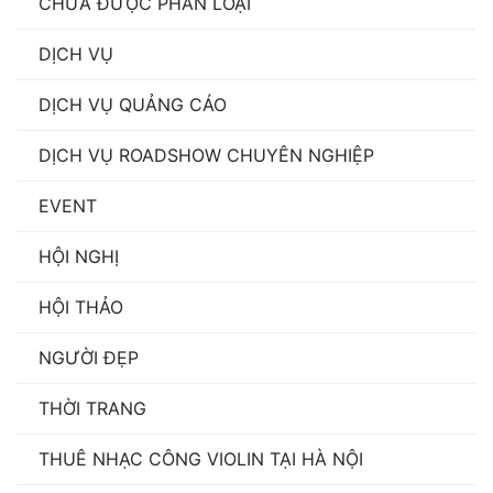
CHƯA ĐƯỢC PHÂN LOẠI
DỊCH VỤ
DỊCH VỤ QUẢNG CÁO
DỊCH VỤ ROADSHOW CHUYÊN NGHIỆP
EVENT
HỘI NGHỊ
HỘI THẢO
NGƯỜI ĐẸP
THỜI TRANG
THUÊ NHẠC CÔNG VIOLIN TẠI HÀ NỘI