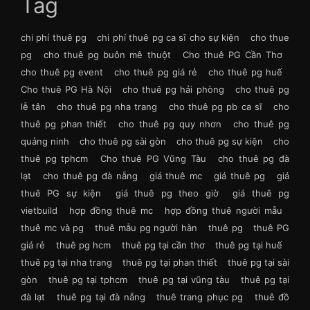
Tag
chi phí thuê pg
chi phí thuê pg ca sĩ cho sự kiện
cho thue
pg
cho thuê pg buôn mê thuột
Cho thuê PG Cần Thơ
cho thuê pg event
cho thuê pg giá rẻ
cho thuê pg huế
Cho thuê PG Hà Nội
cho thuê pg hải phòng
cho thuê pg
lễ tân
cho thuê pg nha trang
cho thuê pg pb ca sĩ
cho
thuê pg phan thiết
cho thuê pg quy nhơn
cho thuê pg
quảng ninh
cho thuê pg sài gòn
cho thuê pg sự kiện
cho
thuê pg tphcm
Cho thuê PG Vũng Tàu
cho thuê pg đà
lạt
cho thuê pg đà nẵng
giá thuê mc
giá thuê pg
giá
thuê PG sự kiện
giá thuê pg theo giờ
giá thuê pg
vietbuild
hợp đồng thuê mc
hợp đồng thuê người mẫu
thuê mc và pg
thuê mẫu pg người hàn
thuê pg
thuê PG
giá rẻ
thuê pg hcm
thuê pg tại cần thơ
thuê pg tại huế
thuê pg tại nha trang
thuê pg tại phan thiết
thuê pg tại sài
gòn
thuê pg tại tphcm
thuê pg tại vũng tàu
thuê pg tại
đà lạt
thuê pg tại đà nẵng
thuê trang phục pg
thuê đồ