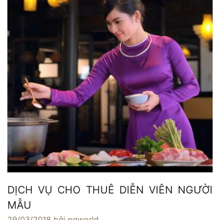
DỊCH VỤ CHO THUÊ DIỄN VIÊN NGƯỜI
MẪU
29/03/2018
bởi pgworld