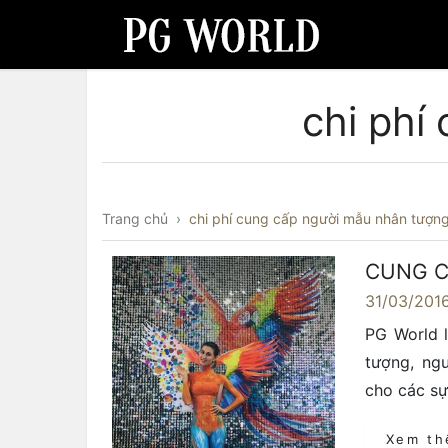
chi phí
Trang chủ
›
chi phí cung cấp người mẫu nhân tượn
CUNG C
31/03/201
PG World l
tượng, ng
cho các sự
Xem t