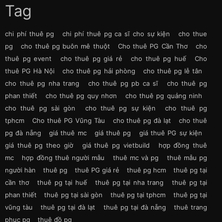
Tag
chi phí thuê pg
chi phí thuê pg ca sĩ cho sự kiện
cho thue
pg
cho thuê pg buôn mê thuột
Cho thuê PG Cần Thơ
cho
thuê pg event
cho thuê pg giá rẻ
cho thuê pg huế
Cho
thuê PG Hà Nội
cho thuê pg hải phòng
cho thuê pg lễ tân
cho thuê pg nha trang
cho thuê pg pb ca sĩ
cho thuê pg
phan thiết
cho thuê pg quy nhơn
cho thuê pg quảng ninh
cho thuê pg sài gòn
cho thuê pg sự kiện
cho thuê pg
tphcm
Cho thuê PG Vũng Tàu
cho thuê pg đà lạt
cho thuê
pg đà nẵng
giá thuê mc
giá thuê pg
giá thuê PG sự kiện
giá thuê pg theo giờ
giá thuê pg vietbuild
hợp đồng thuê
mc
hợp đồng thuê người mẫu
thuê mc và pg
thuê mẫu pg
người hàn
thuê pg
thuê PG giá rẻ
thuê pg hcm
thuê pg tại
cần thơ
thuê pg tại huế
thuê pg tại nha trang
thuê pg tại
phan thiết
thuê pg tại sài gòn
thuê pg tại tphcm
thuê pg tại
vũng tàu
thuê pg tại đà lạt
thuê pg tại đà nẵng
thuê trang
phục pg
thuê đồ pg