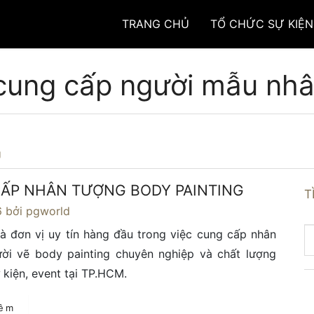
TRANG CHỦ
TỔ CHỨC SỰ KIỆN
 cung cấp người mẫu nh
g
ẤP NHÂN TƯỢNG BODY PAINTING
T
6
bởi pgworld
à đơn vị uy tín hàng đầu trong việc cung cấp nhân
ười vẽ body painting chuyên nghiệp và chất lượng
 kiện, event tại TP.HCM.
hêm