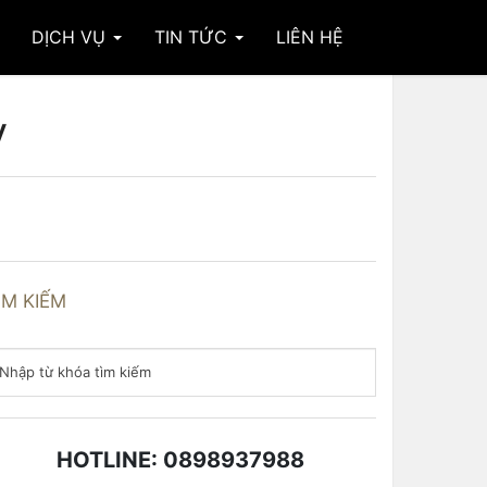
DỊCH VỤ
TIN TỨC
LIÊN HỆ
y
ÌM KIẾM
HOTLINE: 0898937988