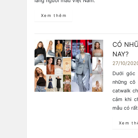
làng người mẫu Việt Nam.
Xem thêm
CÓ NHỮ
NAY?
27/10/202
Dưới góc 
những cô 
catwalk ch
cảm khi ch
mẫu có rất
Xem t