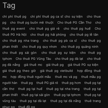
Tag
chi phí thuê pg
chi phí thuê pg ca sĩ cho sự kiện
cho thue
pg
cho thuê pg buôn mê thuột
Cho thuê PG Cần Thơ
cho
thuê pg event
cho thuê pg giá rẻ
cho thuê pg huế
Cho
thuê PG Hà Nội
cho thuê pg hải phòng
cho thuê pg lễ tân
cho thuê pg nha trang
cho thuê pg pb ca sĩ
cho thuê pg
phan thiết
cho thuê pg quy nhơn
cho thuê pg quảng ninh
cho thuê pg sài gòn
cho thuê pg sự kiện
cho thuê pg
tphcm
Cho thuê PG Vũng Tàu
cho thuê pg đà lạt
cho thuê
pg đà nẵng
giá thuê mc
giá thuê pg
giá thuê PG sự kiện
giá thuê pg theo giờ
giá thuê pg vietbuild
hợp đồng thuê
mc
hợp đồng thuê người mẫu
thuê mc và pg
thuê mẫu pg
người hàn
thuê pg
thuê PG giá rẻ
thuê pg hcm
thuê pg tại
cần thơ
thuê pg tại huế
thuê pg tại nha trang
thuê pg tại
phan thiết
thuê pg tại sài gòn
thuê pg tại tphcm
thuê pg tại
vũng tàu
thuê pg tại đà lạt
thuê pg tại đà nẵng
thuê trang
phục pg
thuê đồ pg