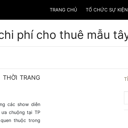
TRANG CHỦ
TỔ CHỨC SỰ KIỆN
chi phí cho thuê mẫu tâ
 THỜI TRANG
T
ng các show diễn
 ưa chuộng tại TP
quen thuộc trong