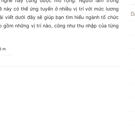
 nghề này cũng được mở rộng. Người làm trong
 này có thể ứng tuyển ở nhiều vị trí với mức lương
D
ài viết dưới đây sẽ giúp bạn tìm hiểu ngành tổ chức
o gồm những vị trí nào, cũng như thu nhập của từng
hêm