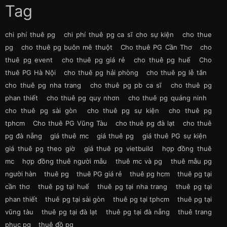
Tag
chi phí thuê pg
chi phí thuê pg ca sĩ cho sự kiện
cho thue
pg
cho thuê pg buôn mê thuột
Cho thuê PG Cần Thơ
cho
thuê pg event
cho thuê pg giá rẻ
cho thuê pg huế
Cho
thuê PG Hà Nội
cho thuê pg hải phòng
cho thuê pg lễ tân
cho thuê pg nha trang
cho thuê pg pb ca sĩ
cho thuê pg
phan thiết
cho thuê pg quy nhơn
cho thuê pg quảng ninh
cho thuê pg sài gòn
cho thuê pg sự kiện
cho thuê pg
tphcm
Cho thuê PG Vũng Tàu
cho thuê pg đà lạt
cho thuê
pg đà nẵng
giá thuê mc
giá thuê pg
giá thuê PG sự kiện
giá thuê pg theo giờ
giá thuê pg vietbuild
hợp đồng thuê
mc
hợp đồng thuê người mẫu
thuê mc và pg
thuê mẫu pg
người hàn
thuê pg
thuê PG giá rẻ
thuê pg hcm
thuê pg tại
cần thơ
thuê pg tại huế
thuê pg tại nha trang
thuê pg tại
phan thiết
thuê pg tại sài gòn
thuê pg tại tphcm
thuê pg tại
vũng tàu
thuê pg tại đà lạt
thuê pg tại đà nẵng
thuê trang
phục pg
thuê đồ pg