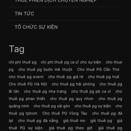
THUÊ PHIÊN DỊCH CHUYÊN NGHIỆP
TIN TỨC
TỔ CHỨC SỰ KIỆN
Tag
chi phí thuê pg
chi phí thuê pg ca sĩ cho sự kiện
cho thue
pg
cho thuê pg buôn mê thuột
Cho thuê PG Cần Thơ
cho thuê pg event
cho thuê pg giá rẻ
cho thuê pg huế
Cho thuê PG Hà Nội
cho thuê pg hải phòng
cho thuê pg
lễ tân
cho thuê pg nha trang
cho thuê pg pb ca sĩ
cho
thuê pg phan thiết
cho thuê pg quy nhơn
cho thuê pg
quảng ninh
cho thuê pg sài gòn
cho thuê pg sự kiện
cho
thuê pg tphcm
Cho thuê PG Vũng Tàu
cho thuê pg đà
lạt
cho thuê pg đà nẵng
giá thuê mc
giá thuê pg
giá
thuê PG sự kiện
giá thuê pg theo giờ
giá thuê pg