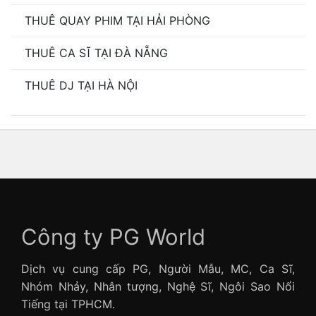
THUÊ QUAY PHIM TẠI HẢI PHÒNG
THUÊ CA SĨ TẠI ĐÀ NẴNG
THUÊ DJ TẠI HÀ NỘI
Công ty PG World
Dịch vụ cung cấp PG, Người Mẫu, MC, Ca Sĩ,
Nhóm Nhảy, Nhân tượng, Nghệ Sĩ, Ngôi Sao Nổi
Tiếng tại TPHCM.