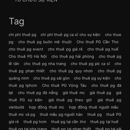
Tag
chi phí thuê pg
chi phí thuê pg ca sĩ cho sự kiện
cho thue
pg
cho thuê pg buôn mê thuột
Cho thuê PG Cần Thơ
cho thuê pg event
cho thuê pg giá rẻ
cho thuê pg huế
Cho thuê PG Hà Nội
cho thuê pg hải phòng
cho thuê pg
lễ tân
cho thuê pg nha trang
cho thuê pg pb ca sĩ
cho
thuê pg phan thiết
cho thuê pg quy nhơn
cho thuê pg
quảng ninh
cho thuê pg sài gòn
cho thuê pg sự kiện
cho
thuê pg tphcm
Cho thuê PG Vũng Tàu
cho thuê pg đà
lạt
cho thuê pg đà nẵng
giá thuê mc
giá thuê pg
giá
thuê PG sự kiện
giá thuê pg theo giờ
giá thuê pg
vietbuild
hợp đồng thuê mc
hợp đồng thuê người mẫu
thuê mc và pg
thuê mẫu pg người hàn
thuê pg
thuê PG
giá rẻ
thuê pg hcm
thuê pg tại cần thơ
thuê pg tại huế
thuê pg tại nha trang
thuê pg tại phan thiết
thuê pg tại sài