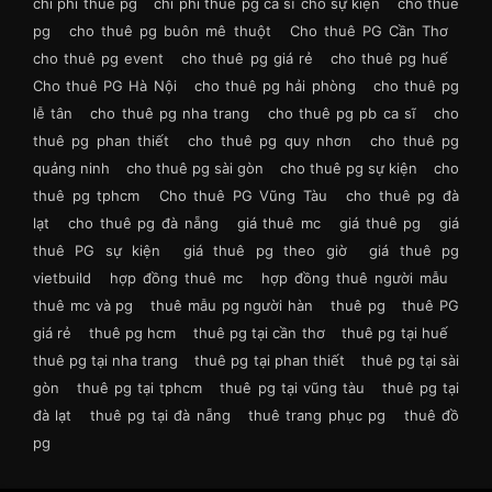
chi phí thuê pg
chi phí thuê pg ca sĩ cho sự kiện
cho thue
pg
cho thuê pg buôn mê thuột
Cho thuê PG Cần Thơ
cho thuê pg event
cho thuê pg giá rẻ
cho thuê pg huế
Cho thuê PG Hà Nội
cho thuê pg hải phòng
cho thuê pg
lễ tân
cho thuê pg nha trang
cho thuê pg pb ca sĩ
cho
thuê pg phan thiết
cho thuê pg quy nhơn
cho thuê pg
quảng ninh
cho thuê pg sài gòn
cho thuê pg sự kiện
cho
thuê pg tphcm
Cho thuê PG Vũng Tàu
cho thuê pg đà
lạt
cho thuê pg đà nẵng
giá thuê mc
giá thuê pg
giá
thuê PG sự kiện
giá thuê pg theo giờ
giá thuê pg
vietbuild
hợp đồng thuê mc
hợp đồng thuê người mẫu
thuê mc và pg
thuê mẫu pg người hàn
thuê pg
thuê PG
giá rẻ
thuê pg hcm
thuê pg tại cần thơ
thuê pg tại huế
thuê pg tại nha trang
thuê pg tại phan thiết
thuê pg tại sài
gòn
thuê pg tại tphcm
thuê pg tại vũng tàu
thuê pg tại
đà lạt
thuê pg tại đà nẵng
thuê trang phục pg
thuê đồ
pg