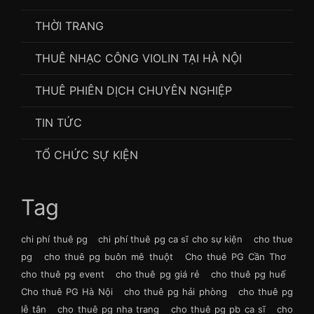
THỜI TRANG
THUÊ NHẠC CÔNG VIOLIN TẠI HÀ NỘI
THUÊ PHIÊN DỊCH CHUYÊN NGHIỆP
TIN TỨC
TỔ CHỨC SỰ KIỆN
Tag
chi phí thuê pg
chi phí thuê pg ca sĩ cho sự kiện
cho thue
pg
cho thuê pg buôn mê thuột
Cho thuê PG Cần Thơ
cho thuê pg event
cho thuê pg giá rẻ
cho thuê pg huế
Cho thuê PG Hà Nội
cho thuê pg hải phòng
cho thuê pg
lễ tân
cho thuê pg nha trang
cho thuê pg pb ca sĩ
cho