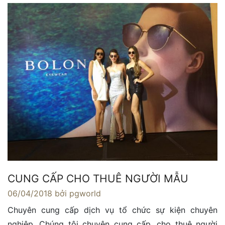
CUNG CẤP CHO THUÊ NGƯỜI MẪU
06/04/2018
bởi pgworld
Chuyên cung cấp dịch vụ tổ chức sự kiện chuyên
nghiệp. Chúng tôi chuyên cung cấp, cho thuê người