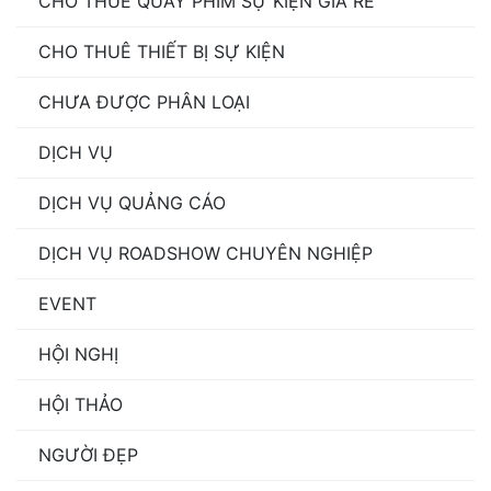
CHO THUÊ QUAY PHIM SỰ KIỆN GIÁ RẺ
CHO THUÊ THIẾT BỊ SỰ KIỆN
CHƯA ĐƯỢC PHÂN LOẠI
DỊCH VỤ
DỊCH VỤ QUẢNG CÁO
DỊCH VỤ ROADSHOW CHUYÊN NGHIỆP
EVENT
HỘI NGHỊ
HỘI THẢO
NGƯỜI ĐẸP