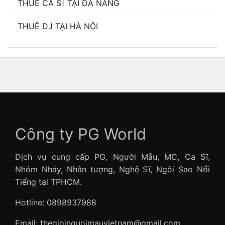
THUÊ CA SĨ TẠI ĐÀ NẴNG
THUÊ DJ TẠI HÀ NỘI
Công ty PG World
Dịch vụ cung cấp PG, Người Mẫu, MC, Ca Sĩ,
Nhóm Nhảy, Nhân tượng, Nghệ Sĩ, Ngôi Sao Nổi
Tiếng tại TPHCM.
Hotline: 0898937988
Email: thegioinguoimauvietnam@gmail.com