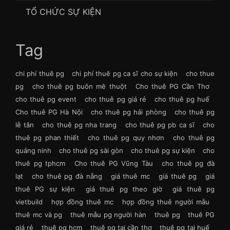
TỔ CHỨC SỰ KIỆN
Tag
chi phí thuê pg
chi phí thuê pg ca sĩ cho sự kiện
cho thue
pg
cho thuê pg buôn mê thuột
Cho thuê PG Cần Thơ
cho thuê pg event
cho thuê pg giá rẻ
cho thuê pg huế
Cho thuê PG Hà Nội
cho thuê pg hải phòng
cho thuê pg
lễ tân
cho thuê pg nha trang
cho thuê pg pb ca sĩ
cho
thuê pg phan thiết
cho thuê pg quy nhơn
cho thuê pg
quảng ninh
cho thuê pg sài gòn
cho thuê pg sự kiện
cho
thuê pg tphcm
Cho thuê PG Vũng Tàu
cho thuê pg đà
lạt
cho thuê pg đà nẵng
giá thuê mc
giá thuê pg
giá
thuê PG sự kiện
giá thuê pg theo giờ
giá thuê pg
vietbuild
hợp đồng thuê mc
hợp đồng thuê người mẫu
thuê mc và pg
thuê mẫu pg người hàn
thuê pg
thuê PG
giá rẻ
thuê pg hcm
thuê pg tại cần thơ
thuê pg tại huế