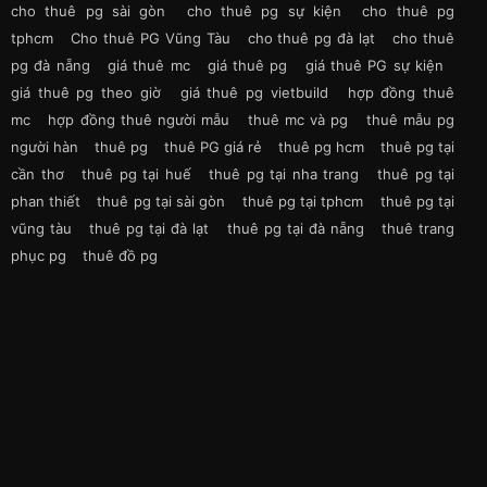
cho thuê pg sài gòn
cho thuê pg sự kiện
cho thuê pg
tphcm
Cho thuê PG Vũng Tàu
cho thuê pg đà lạt
cho thuê
pg đà nẵng
giá thuê mc
giá thuê pg
giá thuê PG sự kiện
giá thuê pg theo giờ
giá thuê pg vietbuild
hợp đồng thuê
mc
hợp đồng thuê người mẫu
thuê mc và pg
thuê mẫu pg
người hàn
thuê pg
thuê PG giá rẻ
thuê pg hcm
thuê pg tại
cần thơ
thuê pg tại huế
thuê pg tại nha trang
thuê pg tại
phan thiết
thuê pg tại sài gòn
thuê pg tại tphcm
thuê pg tại
vũng tàu
thuê pg tại đà lạt
thuê pg tại đà nẵng
thuê trang
phục pg
thuê đồ pg