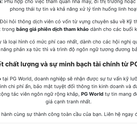
n:
Phù hợp cho việc tham quan nhà máy, đi thị trường hoặc h
phong thái tự tin và khả năng xử lý tình huống linh hoạ
Đòi hỏi thông dịch viên có vốn từ vựng chuyên sâu về Kỹ thu
t trong
bảng giá phiên dịch tham khảo
dành cho các buổi k
 là loại hình có mức phí cao nhất, dành cho các hội nghị q
năng phản xạ tức thì và trình độ ngôn ngữ tương đương bả
t chất lượng và sự minh bạch tài chính từ P
o
tại PG World, doanh nghiệp sẽ nhận được sự tư vấn kỹ lưỡ
inh chi phí ẩn, bảo mật tuyệt đối thông tin kinh doanh và 
 cộng tác viên ngôn ngữ rộng khắp,
PG World
tự tin mang đ
giá cạnh tranh nhất.
hành cùng sự thành công toàn cầu của bạn. Liên hệ ngay để