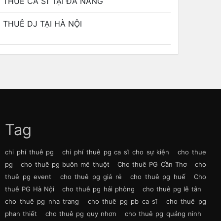
THUÊ CA SĨ TẠI ĐÀ NẴNG
THUÊ DJ TẠI HÀ NỘI
Tag
chi phí thuê pg
chi phí thuê pg ca sĩ cho sự kiện
cho thue
pg
cho thuê pg buôn mê thuột
Cho thuê PG Cần Thơ
cho
thuê pg event
cho thuê pg giá rẻ
cho thuê pg huế
Cho
thuê PG Hà Nội
cho thuê pg hải phòng
cho thuê pg lễ tân
cho thuê pg nha trang
cho thuê pg pb ca sĩ
cho thuê pg
phan thiết
cho thuê pg quy nhơn
cho thuê pg quảng ninh