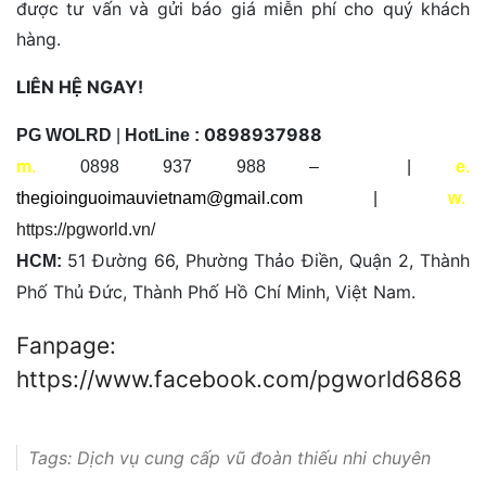
được tư vấn và gửi báo giá miễn phí cho quý khách
hàng.
LIÊN HỆ NGAY!
0898937988
PG WOLRD
|
HotLine :
m
.
0898 937 988 – |
e
.
thegioinguoimauvietnam@gmail.com
|
w
.
https://pgworld.vn/
51 Đường 66, Phường Thảo Điền, Quận 2, Thành
HCM:
Phố Thủ Đức, Thành Phố Hồ Chí Minh, Việt Nam.
Fanpage:
https://www.facebook.com/pgworld6868
Tags:
Dịch vụ cung cấp vũ đoàn thiếu nhi chuyên
nghiệp tại TP HCM