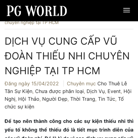
Trang chủ
›
Dịch Vụ
›
Dịch vụ cung cấp vũ đoàn thiếu nhi
chuyên nghiệp tại TP HCM
DỊCH VỤ CUNG CẤP VŨ
ĐOÀN THIẾU NHI CHUYÊN
NGHIỆP TẠI TP HCM
Đăng ngày
15/04/2022
Chuyên mục
Cho Thuê Lễ
Tân Sự Kiện
,
Chưa được phân loại
,
Dịch Vụ
,
Event
,
Hội
Nghị
,
Hội Thảo
,
Người Đẹp
,
Thời Trang
,
Tin Tức
,
Tổ
chức sự kiện
Để tạo nên thành công cho các sự kiện thiếu nhi thì
yếu tố không thể thiếu đó là tiết mục trình diễn của