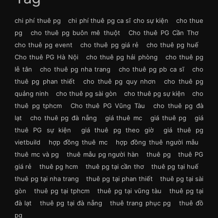
chi phí thuê pg
chi phí thuê pg ca sĩ cho sự kiện
cho thue
pg
cho thuê pg buôn mê thuột
Cho thuê PG Cần Thơ
cho thuê pg event
cho thuê pg giá rẻ
cho thuê pg huế
Cho thuê PG Hà Nội
cho thuê pg hải phòng
cho thuê pg
lễ tân
cho thuê pg nha trang
cho thuê pg pb ca sĩ
cho
thuê pg phan thiết
cho thuê pg quy nhơn
cho thuê pg
quảng ninh
cho thuê pg sài gòn
cho thuê pg sự kiện
cho
thuê pg tphcm
Cho thuê PG Vũng Tàu
cho thuê pg đà
lạt
cho thuê pg đà nẵng
giá thuê mc
giá thuê pg
giá
thuê PG sự kiện
giá thuê pg theo giờ
giá thuê pg
vietbuild
hợp đồng thuê mc
hợp đồng thuê người mẫu
thuê mc và pg
thuê mẫu pg người hàn
thuê pg
thuê PG
giá rẻ
thuê pg hcm
thuê pg tại cần thơ
thuê pg tại huế
thuê pg tại nha trang
thuê pg tại phan thiết
thuê pg tại sài
gòn
thuê pg tại tphcm
thuê pg tại vũng tàu
thuê pg tại
đà lạt
thuê pg tại đà nẵng
thuê trang phục pg
thuê đồ
pg