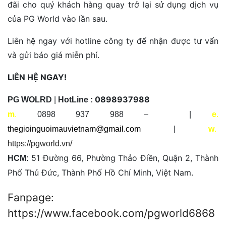
đãi cho quý khách hàng quay trở lại sử dụng dịch vụ
của PG World vào lần sau.
Liên hệ ngay với hotline công ty để nhận được tư vấn
và gửi báo giá miễn phí.
LIÊN HỆ NGAY!
0898937988
PG WOLRD
|
HotLine :
m
.
0898 937 988 – |
e
.
thegioinguoimauvietnam@gmail.com
|
w
.
https://pgworld.vn/
51 Đường 66, Phường Thảo Điền, Quận 2, Thành
HCM:
Phố Thủ Đức, Thành Phố Hồ Chí Minh, Việt Nam.
Fanpage:
https://www.facebook.com/pgworld6868