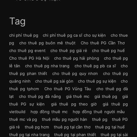
Tag
chi phí thuê pg
chi phí thuê pg ca sĩ cho sự kiện
cho thue
pg
cho thuê pg buôn mê thuột
Cho thuê PG Cần Thơ
cho thuê pg event
cho thuê pg giá rẻ
cho thuê pg huế
Cho thuê PG Hà Nội
cho thuê pg hải phòng
cho thuê pg
lễ tân
cho thuê pg nha trang
cho thuê pg pb ca sĩ
cho
thuê pg phan thiết
cho thuê pg quy nhơn
cho thuê pg
quảng ninh
cho thuê pg sài gòn
cho thuê pg sự kiện
cho
thuê pg tphcm
Cho thuê PG Vũng Tàu
cho thuê pg đà
lạt
cho thuê pg đà nẵng
giá thuê mc
giá thuê pg
giá
thuê PG sự kiện
giá thuê pg theo giờ
giá thuê pg
vietbuild
hợp đồng thuê mc
hợp đồng thuê người mẫu
thuê mc và pg
thuê mẫu pg người hàn
thuê pg
thuê PG
giá rẻ
thuê pg hcm
thuê pg tại cần thơ
thuê pg tại huế
thuê pg tại nha trang
thuê pg tại phan thiết
thuê pg tại sài