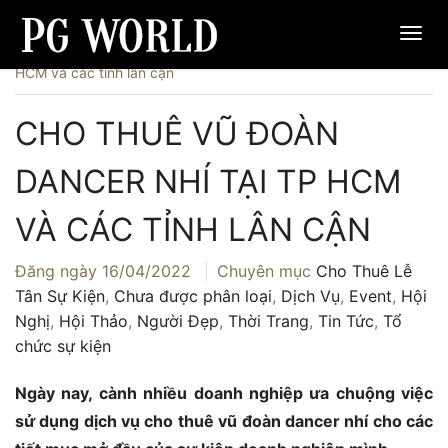
Trang chủ
›
Dịch Vụ
›
Cho thuê vũ đoàn dancer nhí tại TP
HCM và các tỉnh lân cận
CHO THUÊ VŨ ĐOÀN
DANCER NHÍ TẠI TP HCM
VÀ CÁC TỈNH LÂN CẬN
Đăng ngày
16/04/2022
Chuyên mục
Cho Thuê Lễ
Tân Sự Kiện
,
Chưa được phân loại
,
Dịch Vụ
,
Event
,
Hội
Nghị
,
Hội Thảo
,
Người Đẹp
,
Thời Trang
,
Tin Tức
,
Tổ
chức sự kiện
Ngày nay, cành nhiều doanh nghiệp ưa chuộng việc
sử dụng dịch vụ cho thuê vũ đoàn dancer nhí cho các