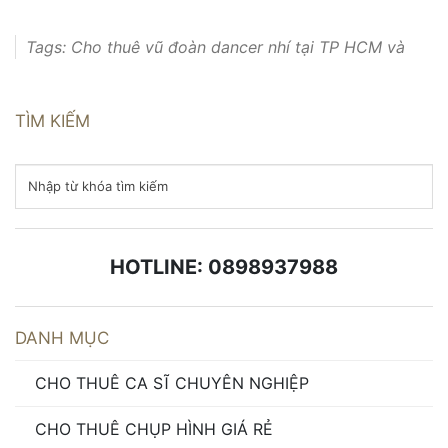
Tags:
Cho thuê vũ đoàn dancer nhí tại TP HCM và
các tỉnh lân cận
TÌM KIẾM
HOTLINE: 0898937988
DANH MỤC
CHO THUÊ CA SĨ CHUYÊN NGHIỆP
CHO THUÊ CHỤP HÌNH GIÁ RẺ