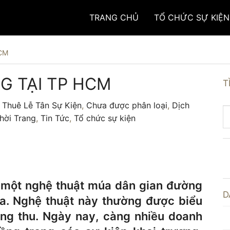
TRANG CHỦ
TỔ CHỨC SỰ KIỆN
HCM
G TẠI TP HCM
T
 Thuê Lễ Tân Sự Kiện
,
Chưa được phân loại
,
Dịch
hời Trang
,
Tin Tức
,
Tổ chức sự kiện
à một nghệ thuật múa dân gian đường
D
a. Nghệ thuật này thường được biểu
rung thu. Ngày nay, càng nhiều doanh