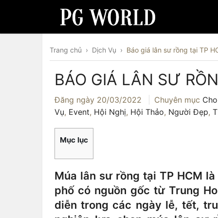
Trang chủ
›
Dịch Vụ
›
Báo giá lân sư rồng tại TP 
BÁO GIÁ LÂN SƯ RỒN
Đăng ngày
20/03/2022
Chuyên mục
Cho
Vụ
,
Event
,
Hội Nghị
,
Hội Thảo
,
Người Đẹp
,
T
Mục lục
Múa lân sư rồng tại TP HCM l
phố có nguồn gốc từ Trung Ho
diễn trong các ngày lễ, tết, t