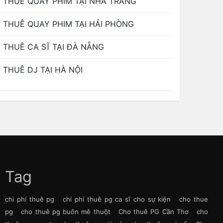
THUÊ QUAY PHIM TẠI NHA TRANG
THUÊ QUAY PHIM TẠI HẢI PHÒNG
THUÊ CA SĨ TẠI ĐÀ NẴNG
THUÊ DJ TẠI HÀ NỘI
Tag
chi phí thuê pg
chi phí thuê pg ca sĩ cho sự kiện
cho thue
pg
cho thuê pg buôn mê thuột
Cho thuê PG Cần Thơ
cho