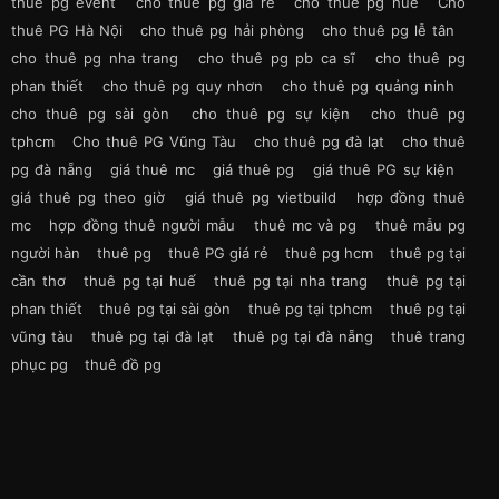
thuê pg event
cho thuê pg giá rẻ
cho thuê pg huế
Cho
thuê PG Hà Nội
cho thuê pg hải phòng
cho thuê pg lễ tân
cho thuê pg nha trang
cho thuê pg pb ca sĩ
cho thuê pg
phan thiết
cho thuê pg quy nhơn
cho thuê pg quảng ninh
cho thuê pg sài gòn
cho thuê pg sự kiện
cho thuê pg
tphcm
Cho thuê PG Vũng Tàu
cho thuê pg đà lạt
cho thuê
pg đà nẵng
giá thuê mc
giá thuê pg
giá thuê PG sự kiện
giá thuê pg theo giờ
giá thuê pg vietbuild
hợp đồng thuê
mc
hợp đồng thuê người mẫu
thuê mc và pg
thuê mẫu pg
người hàn
thuê pg
thuê PG giá rẻ
thuê pg hcm
thuê pg tại
cần thơ
thuê pg tại huế
thuê pg tại nha trang
thuê pg tại
phan thiết
thuê pg tại sài gòn
thuê pg tại tphcm
thuê pg tại
vũng tàu
thuê pg tại đà lạt
thuê pg tại đà nẵng
thuê trang
phục pg
thuê đồ pg