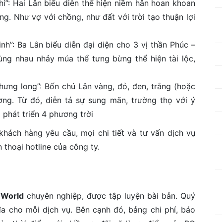
hỉ”: Hai Lân biểu diễn thể hiện niềm hân hoan khoan
g. Như vợ với chồng, như đất với trời tạo thuận lợi
nh”: Ba Lân biểu diễn đại diện cho 3 vị thần Phúc –
ng nhau nhảy múa thể tưng bừng thể hiện tài lộc,
hưng long”: Bốn chú Lân vàng, đỏ, đen, trắng (hoặc
ng. Từ đó, diễn tả sự sung mãn, trường thọ với ý
phát triển 4 phương trời
hách hàng yêu cầu, mọi chi tiết và tư vấn dịch vụ
 thoại hotline của công ty.
 World
chuyên nghiệp, được tập luyện bài bản. Quý
đa cho mỗi dịch vụ. Bên cạnh đó, bảng chi phí, báo