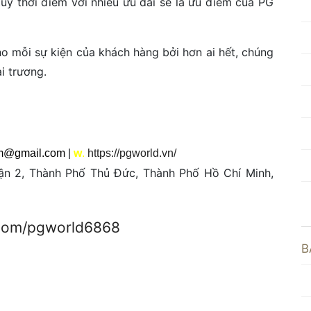
ùy thời điểm với nhiều ưu đãi sẽ là ưu điểm của PG
o mỗi sự kiện của khách hàng bởi hơn ai hết, chúng
i trương.
am@gmail.com
|
w
.
https://pgworld.vn/
ận 2, Thành Phố Thủ Đức, Thành Phố Hồ Chí Minh,
.com/pgworld6868
B