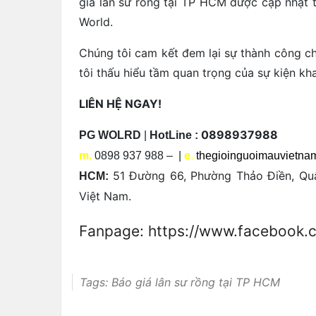
giá lân sư rồng tại TP HCM được cập nhật t
World.
Chúng tôi cam kết đem lại sự thành công ch
tôi thấu hiểu tầm quan trọng của sự kiện kha
LIÊN HỆ NGAY!
0898937988
PG WOLRD
|
HotLine :
m
.
0898 937 988 – |
e
.
thegioinguoimauvietn
51 Đường 66, Phường Thảo Điền, Qu
HCM:
Việt Nam.
Fanpage: https://www.facebook
Tags:
Báo giá lân sư rồng tại TP HCM