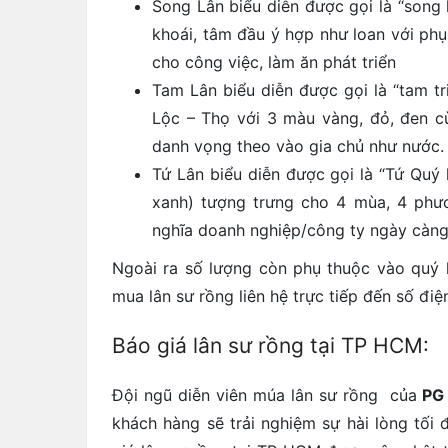
Song Lân biểu diễn được gọi là “song 
khoái, tâm đầu ý hợp như loan với phụn
cho công việc, làm ăn phát triển
Tam Lân biểu diễn được gọi là “tam tri
Lộc – Thọ với 3 màu vàng, đỏ, đen cù
danh vọng theo vào gia chủ như nước.
Tứ Lân biểu diễn được gọi là “Tứ Quý 
xanh) tượng trưng cho 4 mùa, 4 phươ
nghĩa doanh nghiệp/công ty ngày càng 
Ngoài ra số lượng còn phụ thuộc vào quý k
mua lân sư rồng liên hệ trực tiếp đến số điện
Báo giá lân sư rồng tại TP HCM:
Đội ngũ diễn viên múa lân sư rồng của
PG
khách hàng sẽ trải nghiệm sự hài lòng tối 