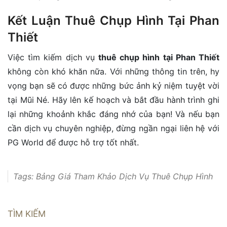
Kết Luận Thuê Chụp Hình Tại Phan
Thiết
Việc tìm kiếm dịch vụ
thuê chụp hình tại Phan Thiết
không còn khó khăn nữa. Với những thông tin trên, hy
vọng bạn sẽ có được những bức ảnh kỷ niệm tuyệt vời
tại Mũi Né. Hãy lên kế hoạch và bắt đầu hành trình ghi
lại những khoảnh khắc đáng nhớ của bạn! Và nếu bạn
cần dịch vụ chuyên nghiệp, đừng ngần ngại liên hệ với
PG World để được hỗ trợ tốt nhất.
Tags:
Bảng Giá Tham Khảo Dịch Vụ Thuê Chụp Hình
Tại Đà Nẵng
,
Bảng Giá Tham Khảo Dịch Vụ Thuê
Chụp Hình Tại Hà Nội (Năm 2024)
,
Bảng Giá Thuê
TÌM KIẾM
Chụp Hình Tại Tp Hồ Chí Minh
,
chi phí thuê chụp hình