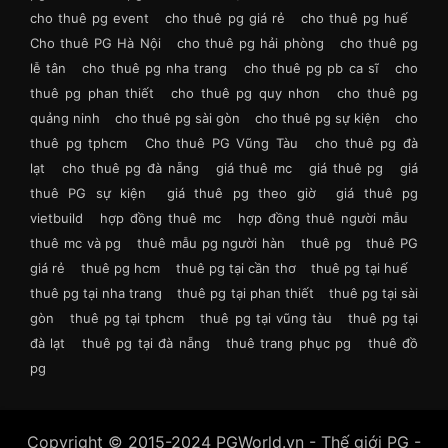
cho thuê pg event
cho thuê pg giá rẻ
cho thuê pg huế
Cho thuê PG Hà Nội
cho thuê pg hải phòng
cho thuê pg
lễ tân
cho thuê pg nha trang
cho thuê pg pb ca sĩ
cho
thuê pg phan thiết
cho thuê pg quy nhơn
cho thuê pg
quảng ninh
cho thuê pg sài gòn
cho thuê pg sự kiện
cho
thuê pg tphcm
Cho thuê PG Vũng Tàu
cho thuê pg đà
lạt
cho thuê pg đà nẵng
giá thuê mc
giá thuê pg
giá
thuê PG sự kiện
giá thuê pg theo giờ
giá thuê pg
vietbuild
hợp đồng thuê mc
hợp đồng thuê người mẫu
thuê mc và pg
thuê mẫu pg người hàn
thuê pg
thuê PG
giá rẻ
thuê pg hcm
thuê pg tại cần thơ
thuê pg tại huế
thuê pg tại nha trang
thuê pg tại phan thiết
thuê pg tại sài
gòn
thuê pg tại tphcm
thuê pg tại vũng tàu
thuê pg tại
đà lạt
thuê pg tại đà nẵng
thuê trang phục pg
thuê đồ
pg
Copyright © 2015-2024 PGWorld.vn - Thế giới PG -