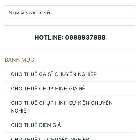
sự kiện giá rẻ
,
chi phí thuê chụp hình sự kiện tại phan
thiết
,
cho thuê chụp hình sự kiện
,
cho thuê chụp hình
sự kiện nha trang
,
Dịch Vụ Chụp Hình Chuyên Nghiệp
Tại Phan Thiết
,
Dịch Vụ Chụp Hình sự kiện Chuyên
Nghiệp Tại Phan Thiết
,
Thuê Chụp Hình Tại Phan
HOTLINE: 0898937988
Thiết
DANH MỤC
CHO THUÊ CA SĨ CHUYÊN NGHIỆP
CHO THUÊ CHỤP HÌNH GIÁ RẺ
CHO THUÊ CHỤP HÌNH SỰ KIỆN CHUYÊN
NGHIỆP
CHO THUÊ DIỄN GIẢ
CHO THUÊ DJ CHUYÊN NGHIỆP