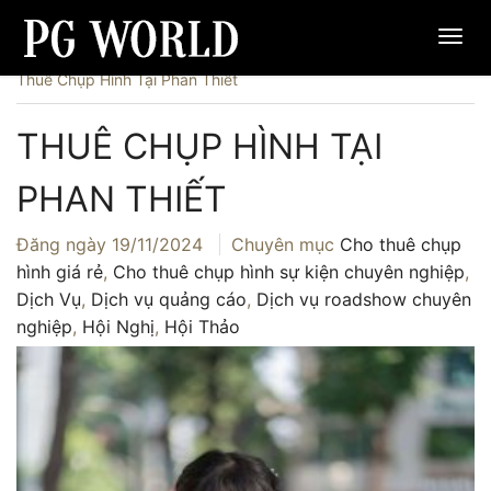
Trang chủ
›
Cho thuê chụp hình sự kiện chuyên nghiệp
›
Thuê Chụp Hình Tại Phan Thiết
THUÊ CHỤP HÌNH TẠI
PHAN THIẾT
Đăng ngày
19/11/2024
Chuyên mục
Cho thuê chụp
hình giá rẻ
,
Cho thuê chụp hình sự kiện chuyên nghiệp
,
Dịch Vụ
,
Dịch vụ quảng cáo
,
Dịch vụ roadshow chuyên
nghiệp
,
Hội Nghị
,
Hội Thảo