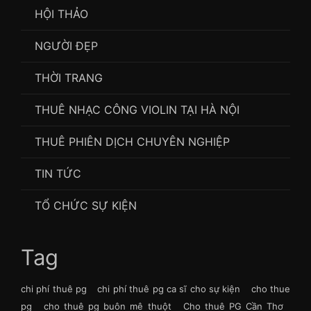
HỘI THẢO
NGƯỜI ĐẸP
THỜI TRANG
THUÊ NHẠC CÔNG VIOLIN TẠI HÀ NỘI
THUÊ PHIÊN DỊCH CHUYÊN NGHIỆP
TIN TỨC
TỔ CHỨC SỰ KIỆN
Tag
chi phí thuê pg
chi phí thuê pg ca sĩ cho sự kiện
cho thue
pg
cho thuê pg buôn mê thuột
Cho thuê PG Cần Thơ